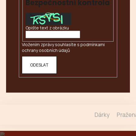
Bezpečnostní kontrola
Opište text z obrázku
Vložením zprávy souhlasíte s
podmínkami
ochrany osobních údajů
ODESLAT
Dárky
Pražen