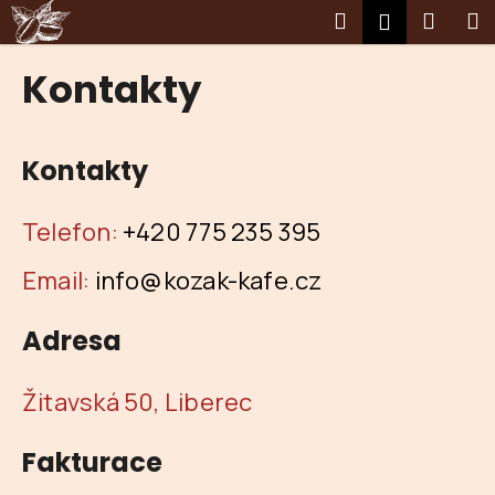
K
Přejít
Hledat
Nákup
M
Přihlášení
na
o
obsah
Zpět
Zpět
košík
š
Kontakty
í
C
k
o
Kontakty
p
o
Telefon:
+420 775 235 395
t
ř
Email:
info@kozak-kafe.cz
e
b
Adresa
u
j
Žitavská 50, Liberec
e
t
Fakturace
e
n