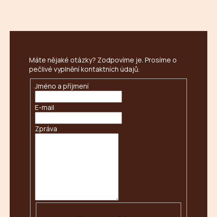
č
u
j
e
m
e
Máte nějaké otázky? Zodpovíme je. Prosíme o
pečlivé vyplnění kontaktních údajů.
PERU
Jméno a příjmení
GRADE
1
E-mail
130
Kč
Zpráva