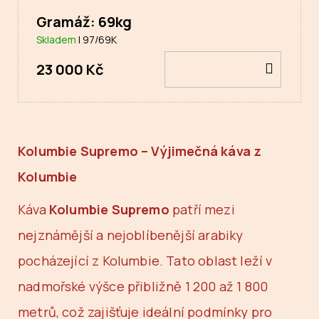
Gramáž: 69kg
Skladem
| 97/69K
DO
23 000 Kč
KOŠÍ
Kolumbie Supremo – Výjimečná káva z
Kolumbie
Káva
Kolumbie Supremo
patří mezi
nejznámější a nejoblíbenější arabiky
pocházející z Kolumbie. Tato oblast leží v
nadmořské výšce přibližně 1 200 až 1 800
metrů, což zajišťuje ideální podmínky pro