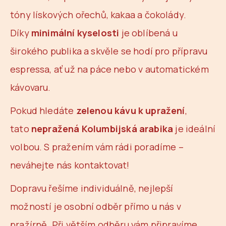
č
u
tóny lískových ořechů, kakaa a čokolády.
j
Díky
minimální kyselosti
je oblíbená u
e
m
širokého publika a skvěle se hodí pro přípravu
e
espressa, ať už na páce nebo v automatickém
kávovaru.
ESPRESSO
CREMA
SMĚS
Pokud hledáte
zelenou kávu k upražení
,
ROBUSTY
S
tato
nepražená Kolumbijská arabika
je ideální
ARABIKOU
70:30
volbou. S pražením vám rádi poradíme –
(SILNĚJŠÍ)
140
neváhejte nás kontaktovat!
Kč
Dopravu řešíme individuálně, nejlepší
možností je osobní odběr přímo u nás v
pražírně. Při větším odběru vám připravíme