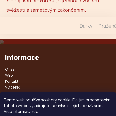
hledají komplexní chuť s jemnou ovocnou
svěžestí a sametovým zakončením.
Dárky
Pražená
Z
á
Informace
p
a
O nás
t
Web
í
Kontakt
VO ceník
Doprava a platba
Tento web používá soubory cookie. Dalším procházením
Obchodní podmínky
tohoto webu vyjadřujete souhlas s jejich používáním..
Podmínky ochrany osobních údajů
Více informací
zde
.