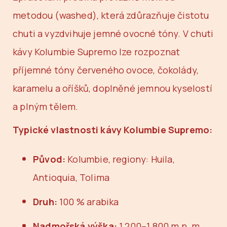
metodou (washed), která zdůrazňuje čistotu
chuti a vyzdvihuje jemné ovocné tóny. V chuti
kávy Kolumbie Supremo lze rozpoznat
příjemné tóny červeného ovoce, čokolády,
karamelu a oříšků, doplněné jemnou kyselostí
a plným tělem.
Typické vlastnosti kávy Kolumbie Supremo:
Původ:
Kolumbie, regiony: Huila,
Antioquia, Tolima
Druh:
100 % arabika
Nadmořská výška:
1 200–1 800 m n. m.