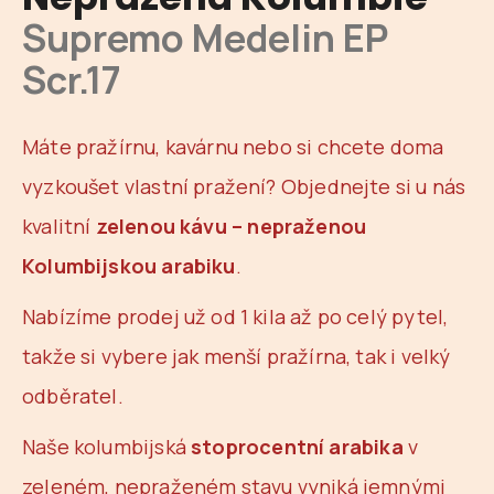
je
a
Supremo Medelin EP
0,0
z
j
Scr.17
5
í
hvězdiček.
t
?
Máte pražírnu, kavárnu nebo si chcete doma
vyzkoušet vlastní pražení? Objednejte si u nás
kvalitní
zelenou kávu – nepraženou
HLEDAT
Kolumbijskou arabiku
.
Nabízíme prodej už od 1 kila až po celý pytel,
D
takže si vybere jak menší pražírna, tak i velký
o
odběratel.
p
o
Naše
kolumbijská
stoprocentní arabika
v
r
u
zeleném, nepraženém stavu vyniká jemnými