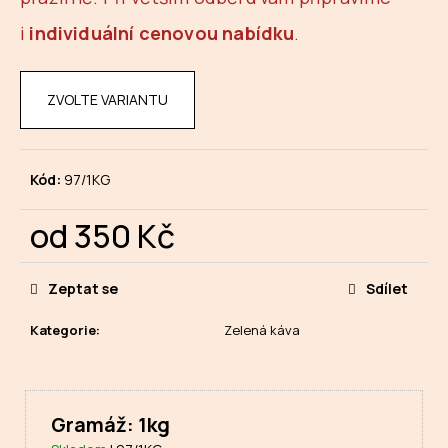
i
individuální cenovou nabídku
.
ZVOLTE VARIANTU
Kód:
97/1KG
od
350 Kč
Měrná
cena:
Zeptat se
Sdílet
Kategorie
:
Zelená káva
Gramáž: 1kg